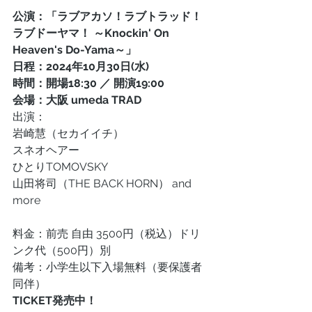
公演：「ラブアカソ！ラブトラッド！
ラブドーヤマ！ ～Knockin' On 
Heaven's Do-Yama～」
日程：2024年10月30日(水)
時間：開場18:30 ／ 開演19:00
会場：大阪 umeda TRAD
出演：
岩崎慧（セカイイチ）
スネオヘアー
ひとりTOMOVSKY
山田将司（THE BACK HORN） and 
more
料金：前売 自由 3500円（税込）ドリ
ンク代（500円）別
備考：小学生以下入場無料（要保護者
同伴）
TICKET発売中！