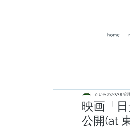
home
たいらのおやま管
映画「日光
公開(a