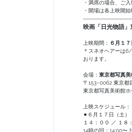
・満席の場合、ご入
・開場は各上映開始
映画「日光物語」
上映期間：
６月１７
＊スネオヘアーは6/1
おります。
​会場：
東京都写真美
〒153−0062 東
東京都写真美術館ホ
上映スケジュール：
⚫︎６月１７日（土
１４：００ ／ １
14時の回​：14:0