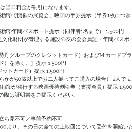
方は当日料金が割引になります。
美術館)で開催の展覧会、映画の半券提示（半券1枚につき
術館)年間パスポート提示（同伴者1名まで） 1,500円
文化財団が管理する施設の友の会会員証・年間パスポート提
伊勢丹グループのクレジットカード）およびMIカードプラ
）を除く。］提示 1,500円
レジットカード）提示 1,500円
らかが50歳以上でお二人揃ってご購入の場合） 2人で 2,
美術館)が発行する映画優待割引券（支援会員）提示 1,50
の際は証明書をご提示ください。
立ち見不可／事前予約不可
0:00より、その日の全ての上映回について受付を開始い