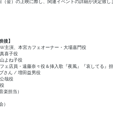
23日（金）の上映に際し、関連イベントの詳細が決定致し
映後】
/ W主演、本宮カフェオーナー・大場嘉門役
川真喜子役
米山よね子役
宮カフェ店員・遠藤奈々役＆挿入歌『夜風』『哀してる』
さん / 増田益男役
島公哉役
輔役
音楽担当）
会）