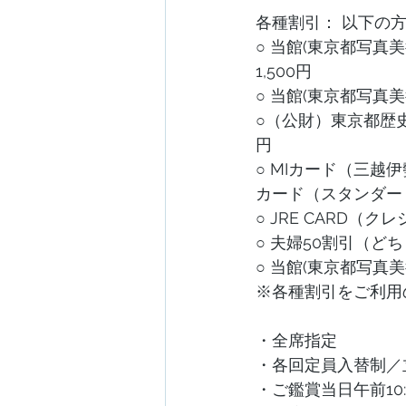
各種割引： 以下の
○ 当館(東京都写真
1,500円
○ 当館(東京都写真美
○（公財）東京都歴史
円
○ MIカード（三越
カード（スタンダード
○ JRE CARD（ク
○ 夫婦50割引（どち
○ 当館(東京都写真
※各種割引をご利用
・全席指定
・各回定員入替制／
・ご鑑賞当日午前1