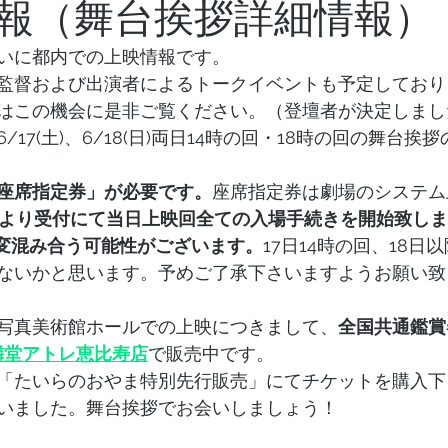
報（舞台挨拶詳細情報）
いに都内での上映情報です。
監督および出演者によるトークイベントも予定しており
はこの機会に是非ご覧ください。（登壇者が決定しまし
17(土)、6/18(日)両日14時の回・18時の回の舞台挨
座席指定券」が必要です。
座席指定券は劇場のシステム
時より受付にて当日上映回全ての入場手続きを開始致し
は大変混み合う可能性がございます。
17日14時の回、18日
ないかと思います。予めご了承下さいますようお願い致
写真美術館ホールでの上映につきまして、
全国共通鑑賞
隣堂アトレ恵比寿店
で販売中です。
「たいらのおやま特別先行販売」にてチケットを購入下
いました。舞台挨拶でお会いしましょう！