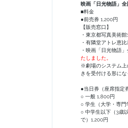
映画「日光物語」全
■料金
●前売券 1,200円 
【販売窓口】
・東京都写真美術館
・有隣堂アトレ恵比寿
・映画「日光物語」
たしました。
※劇場のシステム上
きを受付ける形にな
●当日券（座席指定
○ 一般 1,800円
○ 学生（大学・専門学
○ 中学生以下（3
で）1,200円