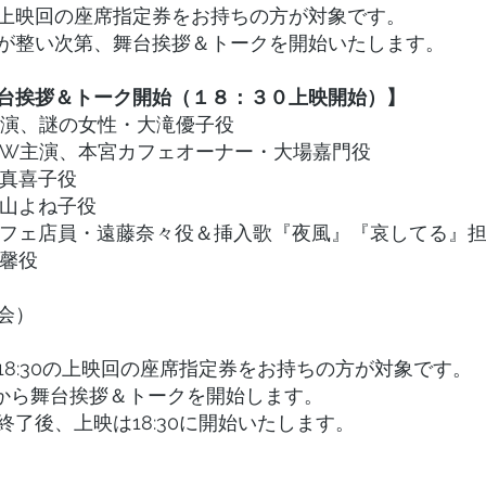
上映回の座席指定券をお持ちの方が対象です。
が整い次第、舞台挨拶＆トークを開始いたします。
台挨拶＆トーク開始（１８：３０上映開始）】
W主演、謎の女性・大滝優子役
/ W主演、本宮カフェオーナー・大場嘉門役
川真喜子役
米山よね子役
宮カフェ店員・遠藤奈々役＆挿入歌『夜風』『哀してる』
場馨役
会）
18:30の上映回の座席指定券をお持ちの方が対象です。
:00から舞台挨拶＆トークを開始します。
了後、上映は18:30に開始いたします。