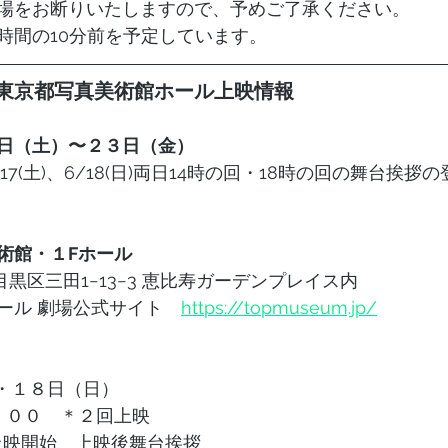
場をお断りいたしますので、予めご了承ください。
時間の10分前を予定しています。
東京都写真美術館ホール上映情報
日（土）〜２３日（金）
7(土)、6/18(日)両日14時の回・18時の回の舞台挨拶
術館・１Fホール
京都目黒区三田1−13−3 恵比寿ガーデンプレイス内
ール 劇場公式サイト　
https://topmuseum.jp/
）・１８日（日）
８：００　＊２回上映
0〜上映開始　上映後舞台挨拶