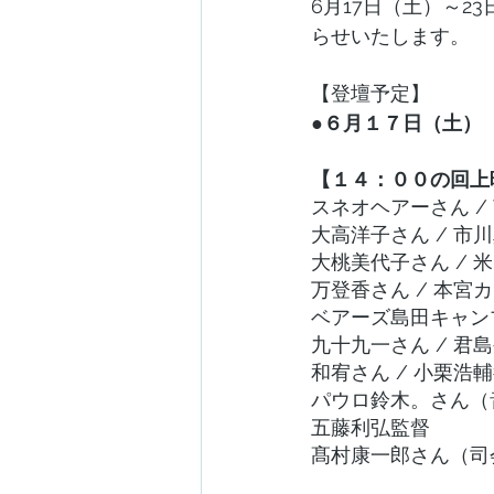
6月17日（土）～
らせいたします。
【登壇予定】
●６月１７日（土）
【１４：００の回上
スネオヘアーさん 
大高洋子さん / 市
大桃美代子さん / 
万登香さん / 本
ベアーズ島田キャンプ
九十九一さん / 君
和宥さん / 小栗浩
パウロ鈴木。さん（
五藤利弘監督
髙村康一郎さん（司