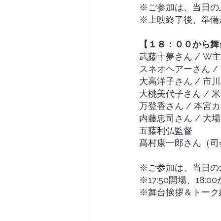
※ご参加は、当日の
※上映終了後、準備
【１８：００から舞
武藤十夢さん / 
スネオヘアーさん 
大高洋子さん / 市
大桃美代子さん / 
万登香さん / 本
内藤忠司さん / 大
五藤利弘監督
髙村康一郎さん（司
※ご参加は、当日の
※17:50開場、18
※舞台挨拶＆トーク終