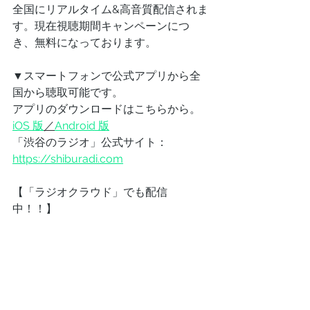
全国にリアルタイム&高音質配信されま
す。現在視聴期間キャンペーンにつ
き、無料になっております。
▼スマートフォンで公式アプリから全
国から聴取可能です。
アプリのダウンロードはこちらから。
iOS 版
／
Android 版
「渋谷のラジオ」公式サイト：
https://shiburadi.com
【「ラジオクラウド」でも配信
中！！】
「ラジオクラウド」でスネオヘアーの
渋谷のナイトが番組放送後配信されて
います。（無料）「ラジオクラウド」
はラジオクラウドの専用アプリをダウ
ンロードの上お楽しみいただけます。
聞き逃してしまったあなた、再放送と