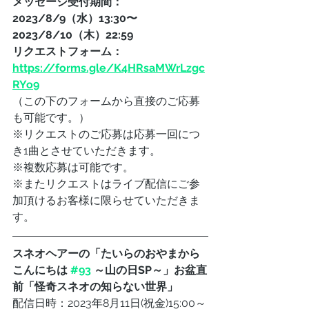
メッセージ受付期間：
2023/8/9（水）13:30〜 
2023/8/10（木）22:59
リクエストフォーム： 
https://forms.gle/K4HRsaMWrLzgc
RYo9
（この下のフォームから直接のご応募
も可能です。）
※リクエストのご応募は応募一回につ
き1曲とさせていただきます。
※複数応募は可能です。
※またリクエストはライブ配信にご参
加頂けるお客様に限らせていただきま
す。
スネオヘアーの「たいらのおやまから
こんにちは 
#93
 ～山の日SP～」お盆直
前「怪奇スネオの知らない世界」
配信日時：2023年8月11日(祝金)15:00～