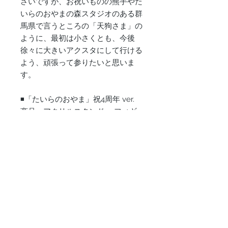
さいですが、お祝いものの熊手やた
いらのおやまの森スタジオのある群
馬県で言うところの「天狗さま」の
ように、最初は小さくとも、今後
徐々に大きいアクスタにして行ける
よう、頑張って参りたいと思いま
す。
◾️「たいらのおやま」祝4周年 ver.
商品：アクリルスタンド ・フィギ
ュア
Size：W50.0mm×H19.0mm
☆初回生産分には感謝の気持ちを込
めて、たいらのおやまポストカード
にスネオヘアーの直筆メッセージを
載せてお届け致します。
アクリルスタンドは少し小さいの
で、【サインをお入れするお名前