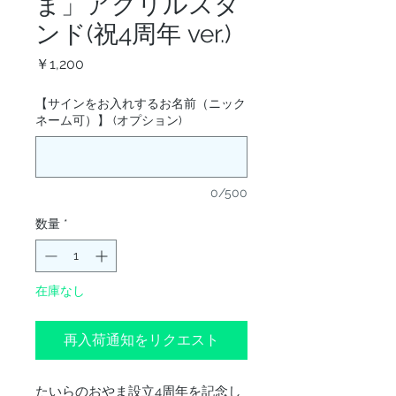
ま」アクリルスタ
ンド(祝4周年 ver.)
価
￥1,200
格
【サインをお入れするお名前（ニック
ネーム可）】 (オプション)
0/500
数量
*
在庫なし
再入荷通知をリクエスト
たいらのおやま設立4周年を記念し