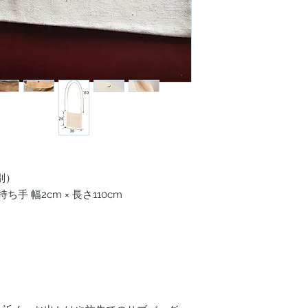
別）
持ち手 幅2cm × 長さ110cm