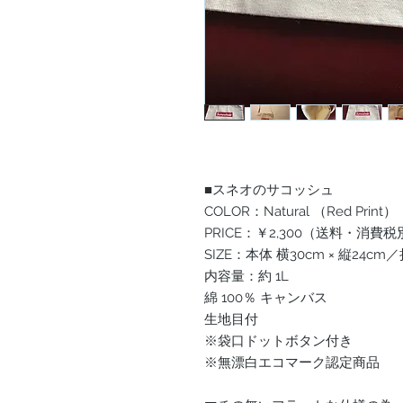
■スネオのサコッシュ
COLOR：Natural （Red Print）
PRICE：￥2,300（送料・消費税
SIZE：本体 横30cm × 縦24cm／
内容量：約 1L
綿 100％ キャンバス
生地目付
※袋口ドットボタン付き
※無漂白エコマーク認定商品