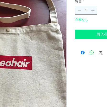
数量
*
在庫なし
再入