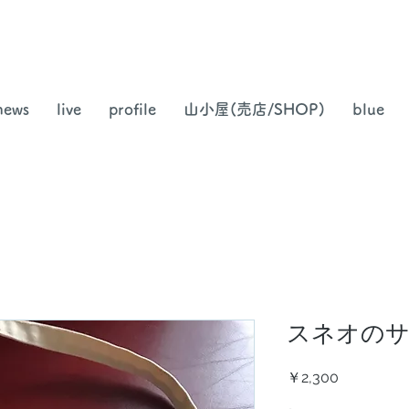
news
live
profile
山小屋(売店/SHOP)
blue
スネオの
価
￥2,300
格