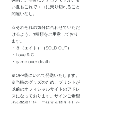
狗扇子。非常にアナログですが、暑
い夏もこれでエコに乗り切れること
間違いなし。
☆それぞれの気分に合わせていただ
けるよう、3種類をご用意しており
ます。
・８（エイト）（SOLD OUT）
・Love & C
・game over death
※OPP袋にいれて発送いたします。
※当時のグッズのため、プリントが
以前のオフィシャルサイトのアドレ
スになっております。サインご希望
のお客様には、ご注文を頂きました
ら、スネオヘアー本人がお客様に気
持ちを込めて直筆にて「.jp」と訂正
させて頂きます。予めご了承くださ