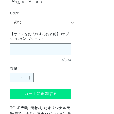
通
セ
 ￥1,500 
￥1,000
常
ー
価
ル
Color
*
格
価
格
【サインをお入れするお名前】 (オプ
ション) (オプション)
0/500
数量
*
カートに追加する
TOUR天狗で制作したオリジナル天