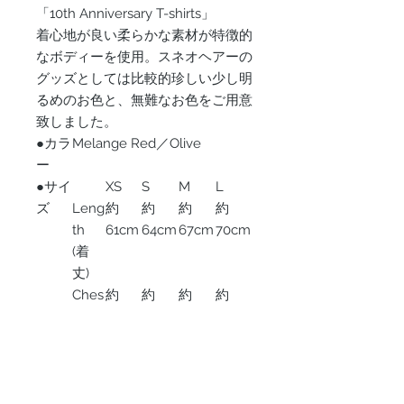
「10th Anniversary T-shirts」
着心地が良い柔らかな素材が特徴的
なボディーを使用。スネオヘアーの
グッズとしては比較的珍しい少し明
るめのお色と、無難なお色をご用意
致しました。
●カラ
Melange Red／Olive
ー
●サイ
XS
S
M
L
ズ
Leng
約
約
約
約
th
61cm
64cm
67cm
70cm
(着
丈)
Ches
約
約
約
約
t
43cm
46cm
48cm
51cm
(身
幅)
Slee
約
約
約
約
ve
17cm
17cm
18cm
19cm