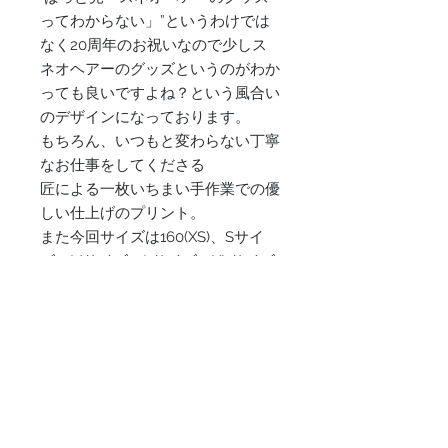
ってわからない」”というわけでは
なく20周年のお祝いなので少しス
ネオヘアーのグッズというのがわか
っても良いですよね？という風合い
のデザインになっております。
もちろん、いつもと変わらない丁寧
なお仕事をしてくださる
匠による一枚いちまい手作業での優
しい仕上げのプリント。
また今回サイズは160(XS)、Sサイ
ズ・Mサイズ・Lサイズ、XLサイズ
の5サイズ展開となっております。
☆スネオグッズのいつものT
は・・・
160(XS)サイズ… 身丈：約62cm／身
幅：約44cm ／肩幅：38cm ／袖
丈：18cm