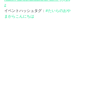
2
イベントハッシュタグ：
#たいらのおや
まからこんにちは
【3】たいらのおやまからこんにちは 
#89
 〜平日 NightSP〜
配信日時：2023年6月29日(木)20:00～
会場：たいらのおやまの森スタジオ
出演：スネオヘアー