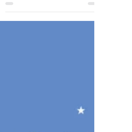
#197 ～ライブ直後の平日NightSP～」をお
届け致します。皆さんからスネオヘアーへの
リクエスト&メッセージを募集します。受付
が遅くなり申し訳ございません。 スネオヘ
アーのお部屋、別名「たいらのおやま」にあ
ります、「たいらのおやまの森スタジオ」か
ら本日はライブの熱気がそのまま残る東京の
世田谷ブランチから生配信ライブをお届けし
ます。 週の真ん中の水曜日、そしてライブ
直後翌日の水曜日。よろしかったら是非ご参
加ください。 皆さんのご来場、心よりお待
ちしております。