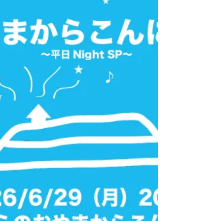
生配信ライブをお届けします。今月最後の生
配信ライブ。よろしかったら是非ご参加くだ
さい。 皆さんのご来場、心よりお待ちして
おります。 たいらのおやまからこんにちは
#194～平日NightSP～ 配信日時：2026年6
月29日 (月) 20:00～ 会場：たいらのおやまの
森スタジオ 出演：スネオヘアー Ticket：
￥3,000（消費税込・手数料別） ▼チケット
ご購入はこちらから
https://suneohair.zaiko.io/e/tairano194nigh
tsp