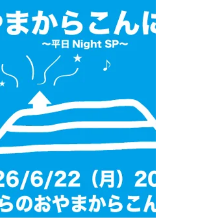
ます、「たいらのおやまの森スタジオ」から
生配信ライブをお届けします。今月最後の生
配信ライブ。よろしかったら是非ご参加くだ
さい。 皆さんのご来場、心よりお待ちして
おります。 たいらのおやまからこんにちは
#194～平日NightSP～ 配信日時：2026年6
月29日 (月) 20:00～ 会場：たいらのおやまの
森スタジオ 出演：スネオヘアー Ticket：
￥3,000（消費税込・手数料別） ▼チケット
ご購入はこちらから
https://suneohair.zaiko.io/e/tairano194nigh
tsp