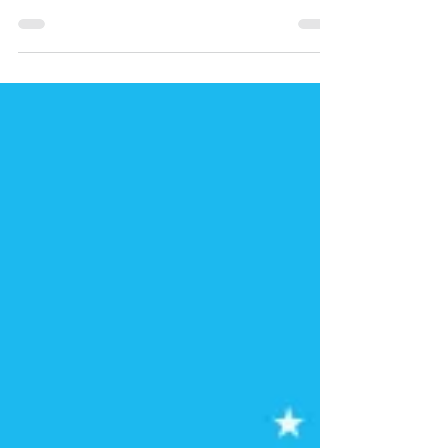
いつもスネオヘアーの応援をありがとうござ
います。 「たいらのおやまからこんにちは
#196 ～ライブ直前の平日NightSP～」をお
届け致します。 皆さんからスネオヘアーへ
のリクエスト&メッセージを募集します。 ス
ネオヘアーのお部屋、別名「たいらのおや
ま」にあります、「たいらのおやまの森スタ
ジオ」から本日は抜け出して東京から生配信
ライブをお届けします。 週の真ん中の水曜
日。よろしかったら是非ご参加ください。
皆さんのご来場、心よりお待ちしておりま
す。