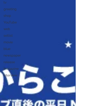
tv
greeting
shop
YouTube
web
setlist
movie
blue
newspaper
release
magazine
interview