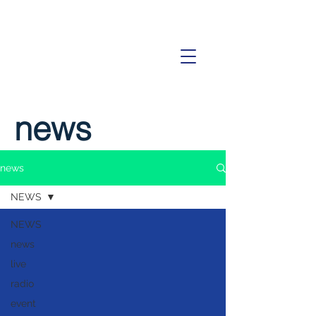
news
news
NEWS
NEWS
news
live
radio
event