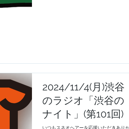
あります、「たいらのおやまの森スタジ
やまからこんにち
オ」からスネオヘアーが生配信ライブを
届けします。 たいらのおやま5周年を記念
は」
して今月は文化祭月間。11/23たいら...
2024/11/4(月)渋谷
のラジオ「渋谷の
ナイト」(第101回)
いつもスネオヘアーを応援いただきあり