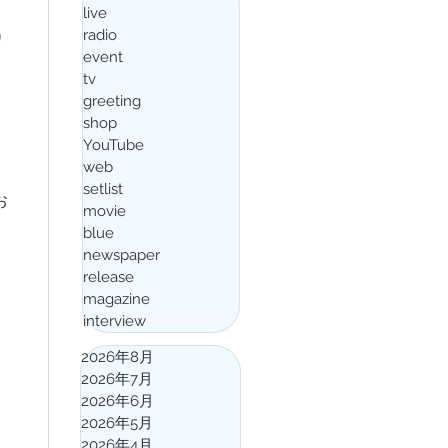
live
0
radio
event
ラ
tv
greeting
shop
YouTube
web
setlist
お
movie
blue
newspaper
release
ら
magazine
interview
2026年8月
2026年7月
2026年6月
2026年5月
2026年4月