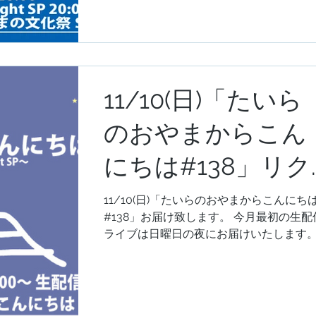
11/10(日)「たいら
のおやまからこん
にちは#138」リク
エスト&メッセー
11/10(日)「たいらのおやまからこんにち
#138」お届け致します。 今月最初の生配
の受付開始致しま
ライブは日曜日の夜にお届けいたします
ぜひ遊びにいらしてください。 どうぞ宜
す。
くお願い致します。 ＜今週のトークテー
＞ 「おでん何から食べるか選手権2024 」
今夜のトークテーマは...