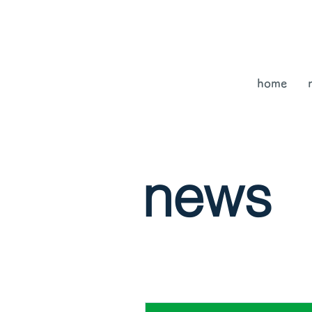
home
news