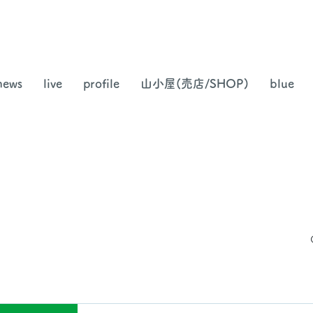
news
live
profile
山小屋(売店/SHOP)
blue