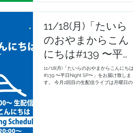
11/18(月)「たいら
のおやまからこん
にちは#139 〜平日
Night SP〜」リク
11/18(月)「たいらのおやまからこんにち
#139 〜平日Night SP〜」をお届け致しま
エスト&メッセー
す。 今月2回目の生配信ライブは月曜日の
夜にお届けいたします。宜しかったらぜ
の受付開始致しま
遊びにいらしてください。どうぞ宜しく
願い致します。
す。