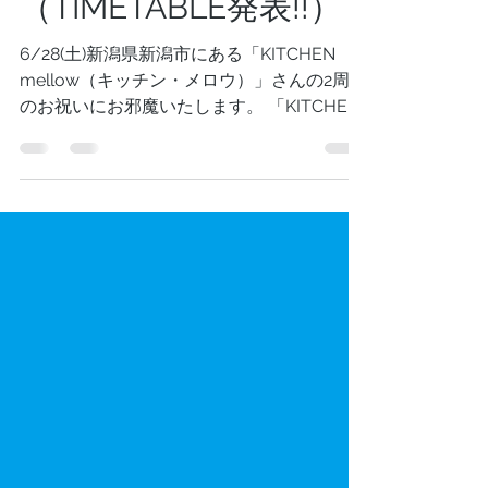
wollem」
（TIMETABLE発表!!）
6/28(土)新潟県新潟市にある「KITCHEN
mellow（キッチン・メロウ）」さんの2周年
のお祝いにお邪魔いたします。 「KITCHEN
mellow（キッチン・メロウ）」さんはスネ
オヘアーと深く関わり合いのある新潟でお世
話になっている方の関係しているお店で
す。...