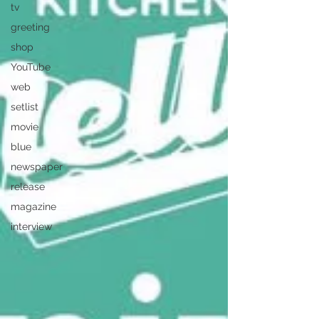
tv
greeting
shop
YouTube
web
setlist
movie
blue
newspaper
release
magazine
interview