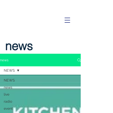
news
news
NEWS
NEWS
news
live
radio
event