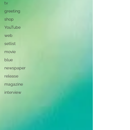
tv
greeting
shop
YouTube
web
setlist
movie
blue
newspaper
release
magazine
interview