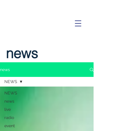
news
news
NEWS
NEWS
news
live
radio
event