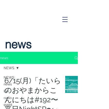
news
news
NEWS
NEWS
6/15(月)「たいら
news
のおやまからこ
live
んにちは#192〜
radio
event