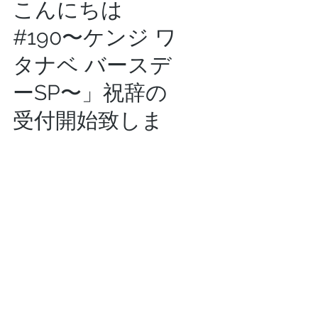
こんにちは
#190〜ケンジ ワ
タナベ バースデ
ーSP〜」祝辞の
受付開始致しま
す。
5月4日
読了時間: 7分
2026/5/4(祝月)
渋谷のラジオ
「渋谷のナイ