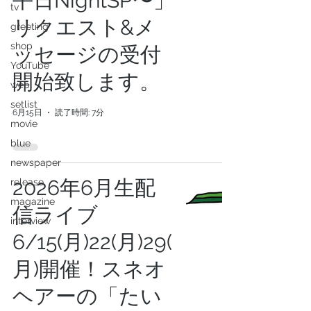
平日NightSP〜」
tv
リクエスト&メ
greeting
shop
ッセージの受付
YouTube
開始致します。
web
setlist
6月15日
読了時間: 7分
movie
blue
newspaper
2026年6月生配
release
magazine
信ライブ
interview
6/15(月)22(月)29(
月)開催！スネオ
ヘアーの「たい