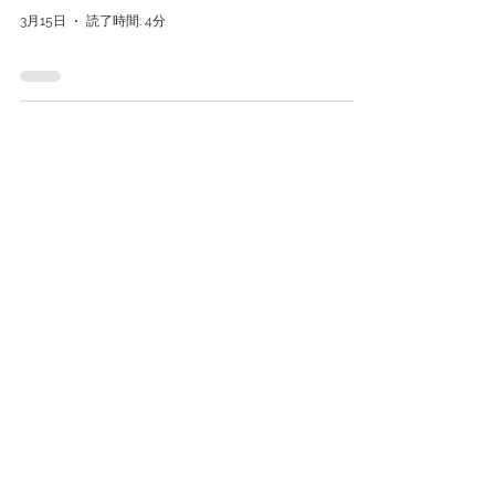
3月15日
読了時間: 4分
2026/3/6(金)7(
土)みなかみblue
が高崎の凄いス
ーパー「まるお
か」でblueの
「本日のチキン
カレー」限定数
販売致します。
3月5日
読了時間: 2分