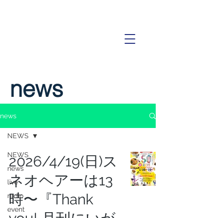
news
news
NEWS
NEWS
2026/4/19(日)ス
news
ネオヘアーは13
live
時〜『Thank
radio
event