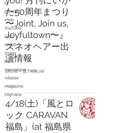
you! 月刊にいが
tv
た50周年まつり
greeting
shop
〜Joint, Join us,
YouTube
Joyfultown〜』
web
スネオヘアー出
setlist
movie
演情報
blue
newspaper
4月17日
読了時間: 2分
release
magazine
interview
4/18(土)「風とロ
ック CARAVAN
福島」(at 福島県